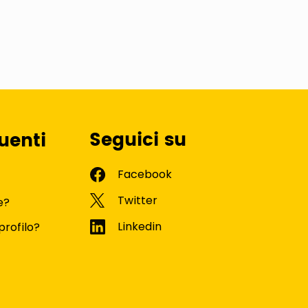
Seguici su
uenti
e?
profilo?