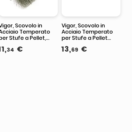
Vigor, Scovolo in
Vigor, Scovolo in
Acciaio Temperato
Acciaio Temperato
per Stufe a Pellet,
per Stufe a Pellet
Attacco 12 Maschio,
Attacco 12 Maschio,
11
,
€
13
,
€
34
69
Diametro 50 mm
120 mm