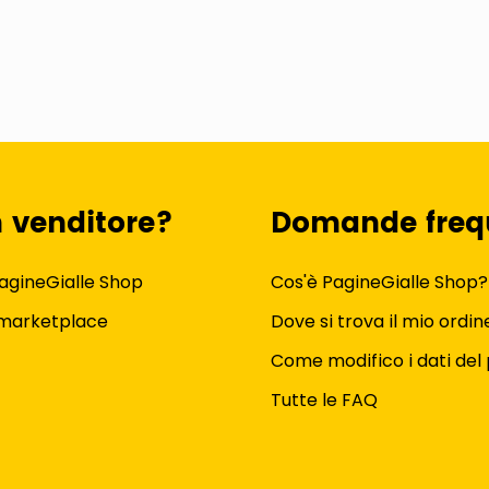
n venditore?
Domande freq
agineGialle Shop
Cos'è PagineGialle Shop?
 marketplace
Dove si trova il mio ordin
Come modifico i dati del 
Tutte le FAQ