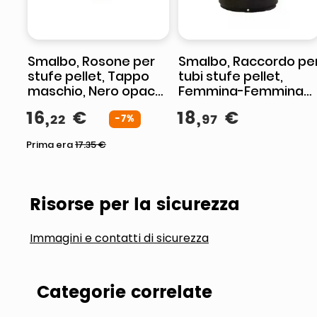
Smalbo, Rosone per
Smalbo, Raccordo pe
stufe pellet, Tappo
tubi stufe pellet,
maschio, Nero opaco,
Femmina-Femmina
8 cm
con guarnizione, Nero
16
,
€
18
,
€
22
97
-7%
opaco, 8 cm
Prima era
17.35
€
Risorse per la sicurezza
Immagini e contatti di sicurezza
Categorie correlate