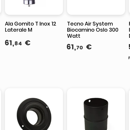
Ala Gomito T Inox 12
Tecno Air System
Laterale M
Biocamino Oslo 300
Watt
61
,
€
84
61
,
€
70