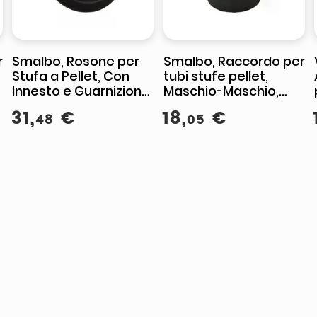
r
Smalbo, Rosone per
Smalbo, Raccordo per
Stufa a Pellet, Con
tubi stufe pellet,
Innesto e Guarnizione,
Maschio-Maschio,
8-17 cm
Nero opaco, 8 cm
31
,
€
18
,
€
48
05