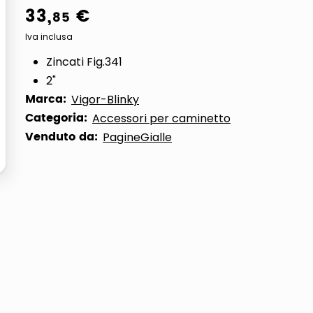
33
,
€
85
ta
Iva inclusa
Zincati Fig.341
2"
Marca:
Vigor-Blinky
Categoria:
Accessori per caminetto
Venduto da:
PagineGialle