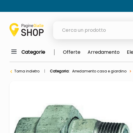
Cerca un prodotto
Categorie
Offerte
Arredamento
El
elenchi telefonici
orologio parete
Torna indietro
Categoria:
Arredamento casa e giardino
meme
porta tv
elenco
ombrelloni
lucidatrice pavimenti
italia independent occhiali sol