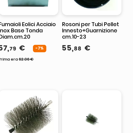
Fumaioli Eolici Acciaio
Rosoni per Tubi Pellet
Inox Base Tonda
Innesto+Guarnizione
Diam.cm.20
cm.10-23
57
,
€
55
,
€
79
88
-7%
Prima era
62.06
€