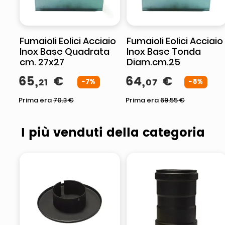
Fumaioli Eolici Acciaio
Fumaioli Eolici Acciaio
Inox Base Quadrata
Inox Base Tonda
cm. 27x27
Diam.cm.25
65
,
€
64
,
€
21
07
-7%
-8%
Prima era
70.3
€
Prima era
69.55
€
I più venduti della categoria