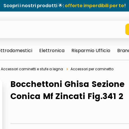
Scopri i nostri prodotti 🌟:
offerte imperdibili per te
!
ettrodomestici
Elettronica
Risparmio Ufficio
Bran
Accessori caminetti e stufe a legna
Accessori per caminetto
Bocchettoni Ghisa Sezione
Conica Mf Zincati Fig.341 2
e 0703 thin rotondo sun