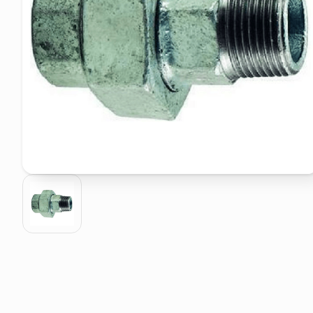
pattumiera raccolta differenzia
elenco telefonico