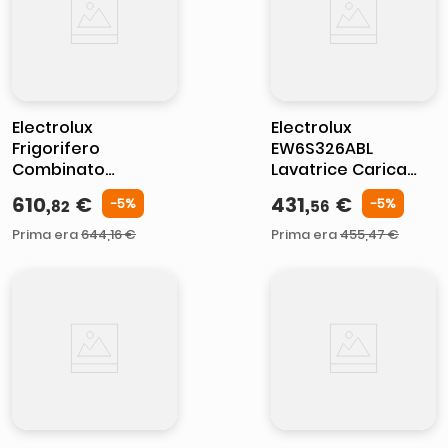
Electrolux
Electrolux
Frigorifero
EW6S326ABL
Combinato
Lavatrice Carica
Twintech Total No
Frontale Slim 6 Kg
610
,
€
431
,
€
-
5%
-
5%
82
56
Frost Classe E
1200 Giri Nero
ENT6TE18S
Prima era
644
,
16
€
Prima era
455
,
47
€