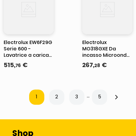
Electrolux EW6F29G
Electrolux
Serie 600 -
MO318GXE Da
Lavatrice a carica
incasso Microonde
frontale 9 kg, 1400
combinato 17 L 700
515
,
€
267
,
€
76
28
rpm, Classe A,
W Acciaio
Tecnologia
inossidabile
SensiCare
...
1
2
3
5
Shop