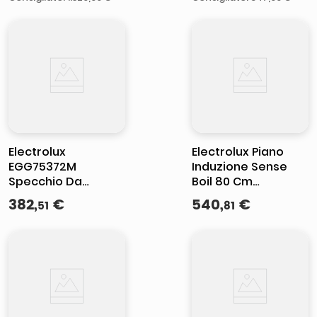
Burner 75cm Bianco
Electrolux
Electrolux Piano
EGG75372M
Induzione Sense
Specchio Da
Boil 80 Cm
incasso 74 cm Gas
KIS82453I MADE IN
382
,
€
540
,
€
51
81
5 Fornello(i)
EUROPE