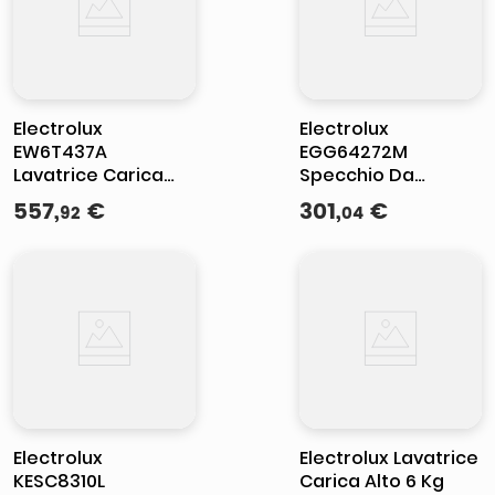
Electrolux
Electrolux
EW6T437A
EGG64272M
Lavatrice Carica
Specchio Da
dall'Alto 7 Kg Classe
incasso 59 cm Gas
557
,
€
301
,
€
92
04
A Profondita' 60 cm
4 Fornello(i)
Centrifuga 1251 giri
Funzione Vapore
Electrolux
Electrolux Lavatrice
KESC8310L
Carica Alto 6 Kg