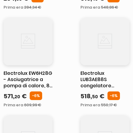
Gas 5 Fornello(i)
Prima era
284
,
34
€
Prima era
548
,
86
€
Electrolux EW6H28G
Electrolux
- Asciugatrice a
LUB3AE88S
pompa di calore, 8
congelatore
kg, Classe A++,
Congelatore
571
,
€
518
,
€
-
6%
-
6%
20
50
Tecnologia
verticale Da
GentleCare 600,
incasso 98 L E
Prima era
609
,
99
€
Prima era
550
,
17
€
Bianco
Bianco