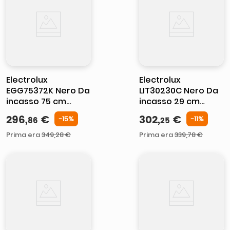
lucidatrice pavimenti
italia independent occhiali sole 0703 thin rotondo sun
pattumiera raccolta differenziata
elenco telefonico
Electrolux
Electrolux
EGG75372K Nero Da
LIT30230C Nero Da
incasso 75 cm
incasso 29 cm
Piano cottura a gas
Piano cottura a
296
,
€
302
,
€
-
15%
-
11%
86
25
su vetro 5
induzione 2
Fornello(i)
Fornello(i)
Prima era
349
,
28
€
Prima era
339
,
78
€