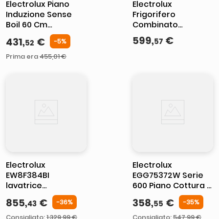
Electrolux Piano
Electrolux
Induzione Sense
Frigorifero
Boil 60 Cm
Combinato
KIS62453I MADE IN
TwinTech Total No
599
,
€
431
,
€
57
-
5%
52
EUROPE
Frost Classe E
Bianco ENT6NE18S1
Prima era
455
,
01
€
Electrolux
Electrolux
EW8F384BI
EGG75372W Serie
lavatrice
600 Piano Cottura a
Caricamento
Gas 5 Zone
855
,
€
358
,
€
-
36
%
-
35
%
43
55
frontale 8 kg 1351
StepPower Speed
Giri/min A Bianco
Burners Powerful
Consigliato
:
1.329,99 €
Consigliato
:
547,99 €