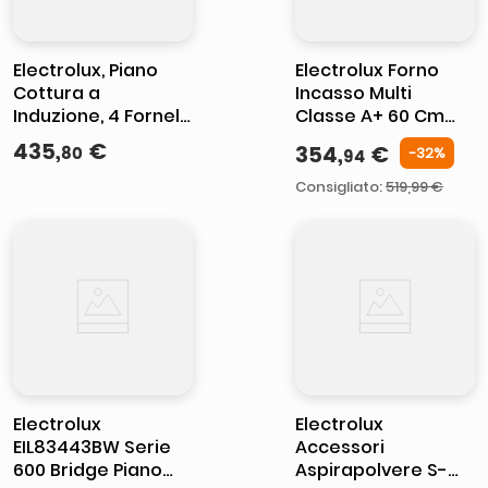
Electrolux, Piano
Electrolux Forno
Cottura a
Incasso Multi
Induzione, 4 Fornelli,
Classe A+ 60 Cm
59 cm,
MADE IN ITALY
435
,
€
354
,
€
80
-
32
%
94
Vetroceramica
EOH3H04X
Nero
Consigliato
:
519,99 €
Electrolux
Electrolux
EIL83443BW Serie
Accessori
600 Bridge Piano
Aspirapolvere S-