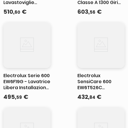
Lavastoviglie
Classe A 1300 Giri
Integrata totale
EW7T336A MADE IN
510
,
€
603
,
€
60
56
Serie 600
EUROPE
SatelliteClean® 60
cm
Electrolux Serie 600
Electrolux
EW6F19G - Lavatrice
SensiCare 600
Libera Installazione
EW6T526C
9 kg, Classe A,
Lavatrice Carica
495
,
€
432
,
€
59
84
Centrifuga 1351 giri-
dall'Alto 6 Kg
min, (85 × 60 × 63
Classe C
Profondita' 60 cm
Centrifuga 1151 giri