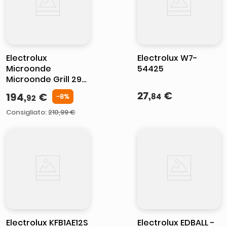
Electrolux
Electrolux W7-
Microonde
54425
Microonde Grill 29Lt
Classe Nero
27
,
€
194
,
€
84
-
8
%
92
Accessorio Vapore
Incluso +
Consigliato
:
210,99 €
Tecnologia Inverter
EMZ729EMK
Electrolux KFB1AE12S
Electrolux EDBALL -