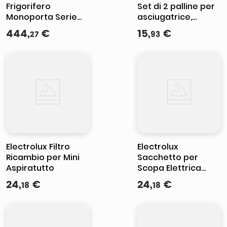
Frigorifero
Set di 2 palline per
Monoporta Serie
asciugatrice,
500 con Vano
riducono i tempi di
444
,
€
15
,
€
27
93
Congelatore 188
asciugatura fino al
Litri Classe
25%
Energetica E Bianco
Electrolux Filtro
Electrolux
Ricambio per Mini
Sacchetto per
Aspiratutto
Scopa Elettrica
Energica
24
,
€
24
,
€
18
18