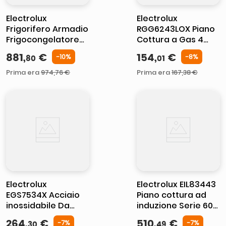
Electrolux
Electrolux
Frigorifero Armadio
RGG6243LOX Piano
Frigocongelatore
Cottura a Gas 4
Ventilato Classe D
Fuochi CrossCook
881
,
€
154
,
€
-
10%
-
8%
80
01
EFD6DD18S
Bruciatore Tripla
Corona 60 cm
Prima era
974
,
76
€
Prima era
167
,
38
€
Acciaio Inox
Electrolux
Electrolux EIL83443
EGS7534X Acciaio
Piano cottura ad
inossidabile Da
induzione Serie 600
incasso 74.5 cm
Bridge 80cm
264
,
€
510
,
€
-
7%
-
7%
30
49