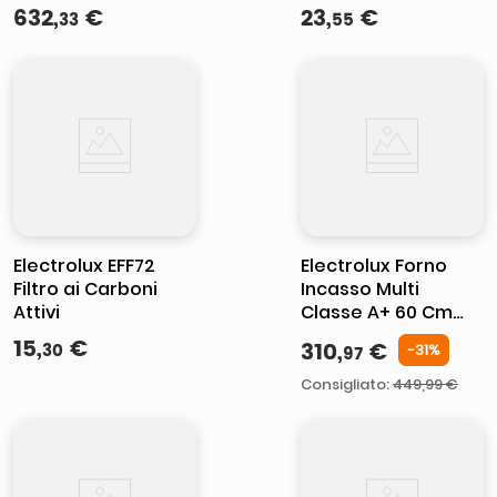
Cottura a Induzione
Bag® Original
632
,
€
23
,
€
33
55
4 Zone 80 cm
Classic Long
Comandi Slider
Performance 4 X S-
Touch Bianco
Bag
Electrolux EFF72
Electrolux Forno
Filtro ai Carboni
Incasso Multi
Attivi
Classe A+ 60 Cm
MADE IN ITALY
15
,
€
310
,
€
30
-
31
%
97
EOH2H044K
Consigliato
:
449,99 €