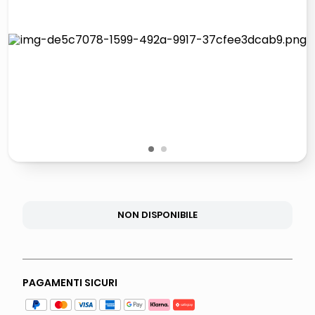
lucidatrice pavimenti
pattumiera raccolta differenziata
elenco telefonico
faro solare
1
2
NON DISPONIBILE
PAGAMENTI SICURI