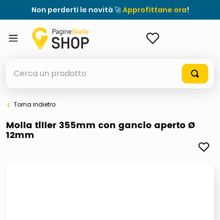
Non perderti le novità 🚀
Approfittane ora
!
ACCEDI
Cerca un prodotto
Torna indietro
elenchi telefonici
Molla tiller 355mm con gancio aperto Ø
12mm
meme
porta tv
elenco
ombrelloni
italia independent occhiali sole 0703 thin rotondo sun