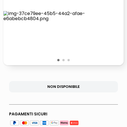
lucidatrice pavimenti
airpods
pattumiera raccolta differenziata
asciuga capelli spazzola
1
2
3
NON DISPONIBILE
PAGAMENTI SICURI