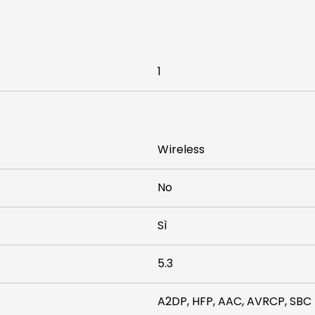
1
Wireless
No
Sì
5.3
A2DP, HFP, AAC, AVRCP, SBC