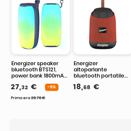
Energizer speaker
Energizer
bluetooth BTS121,
altoparlante
power bank 1800mAh,
bluetooth portatile
stereo 6W x2,
6W, BTS061,
27
,
€
18
,
€
32
68
Bluetooth 5.2,
-5%
microfono integrato,
impermeabile IP65,
radio FM, power bank,
Prima era
28.76
€
luci LED, vivavoce, FM,
BT 5.0, rosso
Micro SD