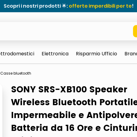
Scopri i nostri prodotti 🌟:
offerte imperdibili per te
!
ettrodomestici
Elettronica
Risparmio Ufficio
Bran
Casse bluetooth
SONY SRS-XB100 Speaker
Wireless Bluetooth Portatil
Impermeabile e Antipolver
Batteria da 16 Ore e Cintur
e 0703 thin rotondo sun