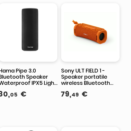
Hama Pipe 3.0
Sony ULT FIELD 1 -
Bluetooth Speaker
Speaker portatile
Waterproof IPX5 Light
wireless Bluetooth
24W
con ULT POWER
80
,
€
79
,
€
05
49
SOUND, bassi potenti,
IP67