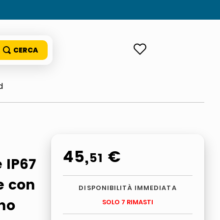
ACCEDI
d
45
,
€
51
e IP67
e con
DISPONIBILITÀ IMMEDIATA
ino
SOLO 7 RIMASTI