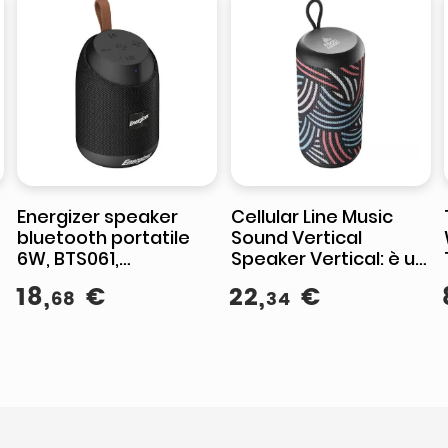
Energizer speaker
Cellular Line Music
bluetooth portatile
Sound Vertical
6W, BTS061,
Speaker Vertical: è un
microfono integrato,
prodotto pensato per
18
,
€
22
,
€
68
34
power bank, radio FM,
i giovani che hanno
microSD, USB,
voglia di divertirsi
Bluetooth 5.0, nero