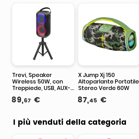
Trevi, Speaker
X Jump Xj 150
Wireless 50W, con
Altoparlante Portatile
Treppiede, USB, AUX-
Stereo Verde 60W
IN, TWS, XFM 225 W
89
,
€
87
,
€
67
45
I più venduti della categoria