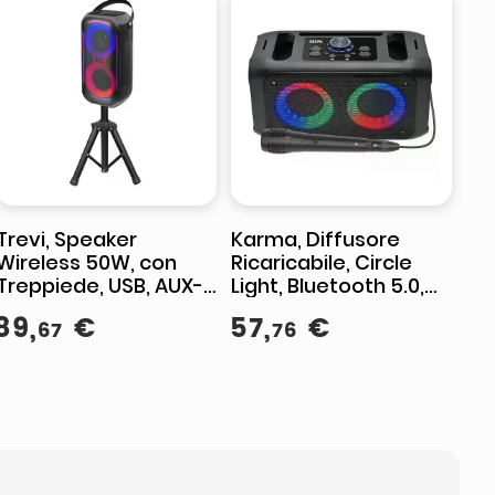
Trevi, Speaker
Karma, Diffusore
Wireless 50W, con
Ricaricabile, Circle
Treppiede, USB, AUX-
Light, Bluetooth 5.0,
IN, TWS, XFM 225 W
200W, Microfono
89
,
€
57
,
€
67
76
Incluso