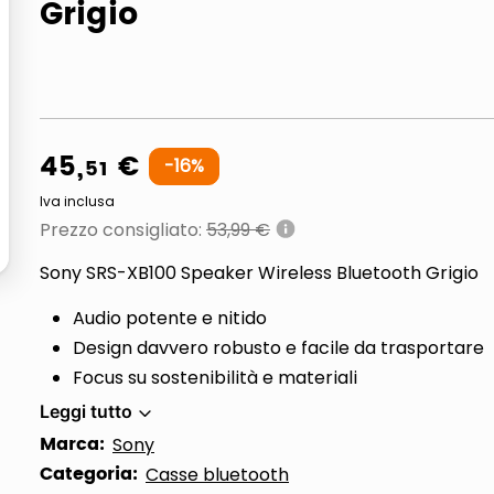
Grigio
ta
45
,
€
51
-
16
%
Iva inclusa
Prezzo consigliato
:
53,99 €
Sony SRS-XB100 Speaker Wireless Bluetooth Grigio
Audio potente e nitido
Design davvero robusto e facile da trasportare
Focus su sostenibilità e materiali
Leggi tutto
Marca:
Sony
Categoria:
Casse bluetooth