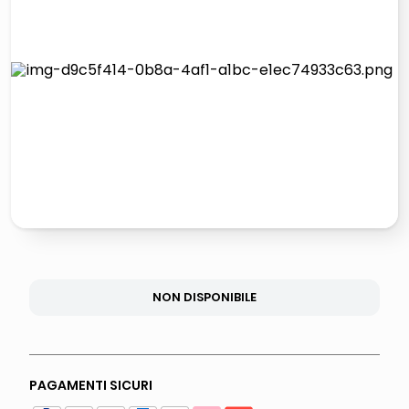
lucidatrice pavimenti
italia independent occhiali sole 0703 thin rotondo sun
pattumiera raccolta differenziata
crema funghi porcini tartufo
NON DISPONIBILE
PAGAMENTI SICURI