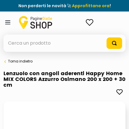
Non perderti le novità 🚀
Approfittane ora
!
ACCEDI
Cerca un prodotto
Torna indietro
elenchi telefonici
Lenzuolo con angoli aderenti Happy Home
MIX COLORS Azzurro Osimano 200 x 200 + 30
orologio parete
cm
porta tv
meme
elenco
ombrelloni