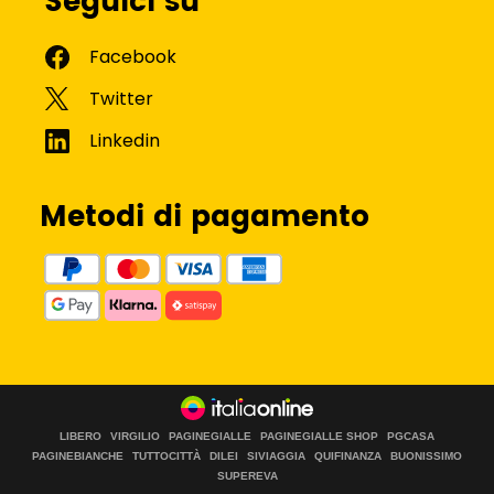
Seguici su
Metodi di pagamento
LIBERO
VIRGILIO
PAGINEGIALLE
PAGINEGIALLE SHOP
PGCASA
PAGINEBIANCHE
TUTTOCITTÀ
DILEI
SIVIAGGIA
QUIFINANZA
BUONISSIMO
SUPEREVA