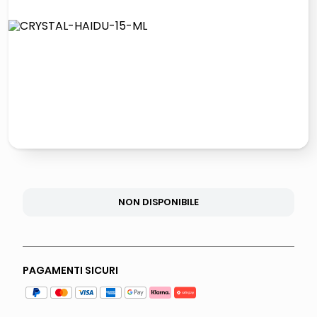
lucidatrice pavimenti
italia independent occhiali sole 0703 thin rotondo sun
pattumiera raccolta differenziata
elenco telefonico
NON DISPONIBILE
PAGAMENTI SICURI