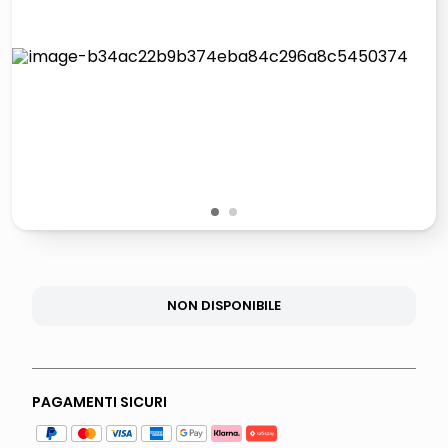
lucidatrice pavimenti
elenco telefonico
pattumiera raccolta differenziata
asciuga capelli spazzola
1
2
NON DISPONIBILE
PAGAMENTI SICURI