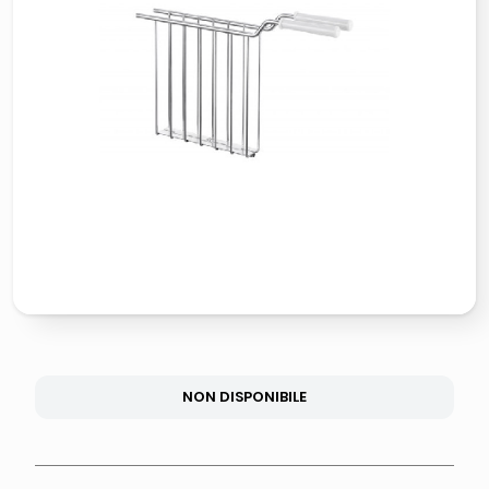
lucidatrice pavimenti
italia independent occhiali sole 0703 thin rotondo sun
pattumiera raccolta differenziata
elenco
NON DISPONIBILE