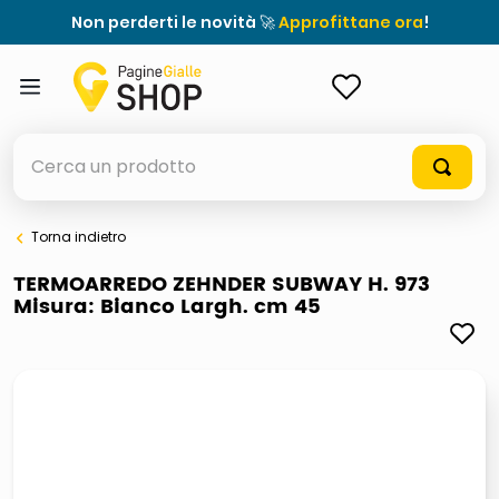
Non perderti le novità 🚀
Approfittane ora
!
ACCEDI
Cerca un prodotto
Torna indietro
elenchi telefonici
TERMOARREDO ZEHNDER SUBWAY H. 973
Misura: Bianco Largh. cm 45
orologio parete
meme
porta tv
elenco
ombrelloni