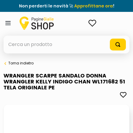
Non perderti le novità 🚀
Approfittane ora
!
ACCEDI
Cerca un prodotto
Torna indietro
elenchi telefonici
WRANGLER SCARPE SANDALO DONNA
WRANGLER KELLY INDIGO CHAN WL171682 51
orologio parete
TELA ORIGINALE PE
meme
porta tv
elenco
ombrelloni