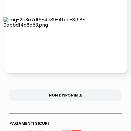
lucidatrice pavimenti
italia independent occhiali sole 0703 thin rotondo sun
pattumiera raccolta differenziata
elenco telefonico
NON DISPONIBILE
PAGAMENTI SICURI