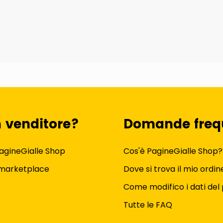
n venditore?
Domande freq
agineGialle Shop
Cos'è PagineGialle Shop?
 marketplace
Dove si trova il mio ordin
Come modifico i dati del 
Tutte le FAQ