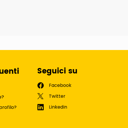
Seguici su
uenti
e?
profilo?