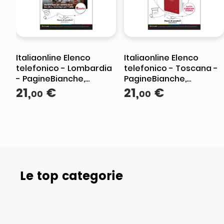
Italiaonline Elenco
Italiaonline Elenco
telefonico - Lombardia
telefonico - Toscana -
- PagineBianche,
PagineBianche,
PagineGialle e
21
,
€
PagineGialle e
21
,
€
00
00
TuttoCittà
TuttoCittà
Le top categorie