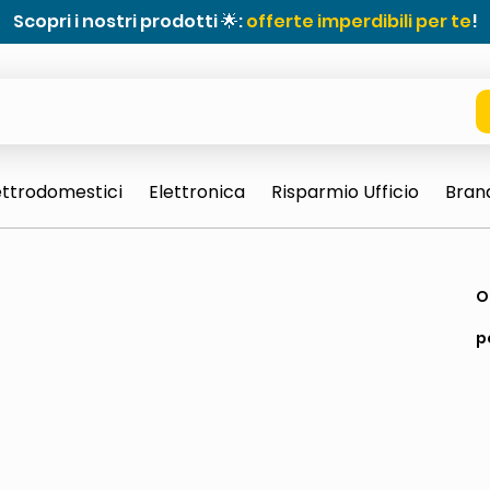
Scopri i nostri prodotti 🌟:
offerte imperdibili per te
!
ettrodomestici
Elettronica
Risparmio Ufficio
Bran
e 0703 thin rotondo sun
ta