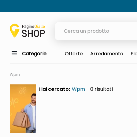
Cerca un prodotto
Categorie
Offerte
Arredamento
El
elenchi telefonici
meme
Wpm
porta tv
Hai cercato:
Wpm
0
elenco
ombrelloni
lucidatrice pavimenti
italia independent occhiali sol
pattumiera raccolta differenzia