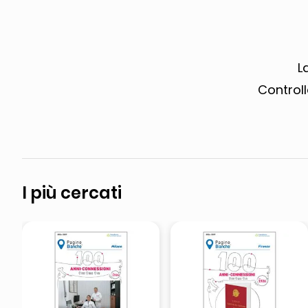
elenco telefonico
asciuga capelli spazzola
L
Controll
I più cercati