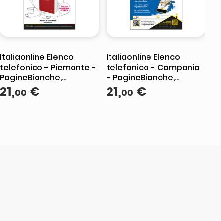
Italiaonline Elenco
Italiaonline Elenco
telefonico - Piemonte -
telefonico - Campania
PagineBianche,
- PagineBianche,
PagineGialle e
21
,
€
PagineGialle e
21
,
€
00
00
TuttoCittà
TuttoCittà