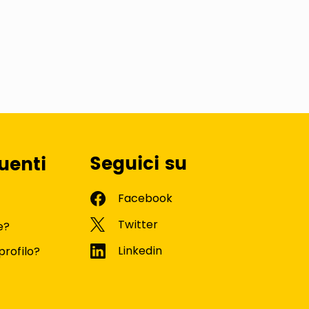
Seguici su
uenti
e?
profilo?