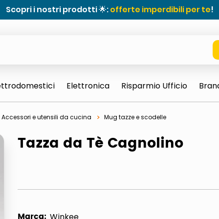
Scopri i nostri prodotti 🌟:
offerte imperdibili per te
!
ettrodomestici
Elettronica
Risparmio Ufficio
Bran
Accessori e utensili da cucina
Mug tazze e scodelle
Tazza da Tè Cagnolino
e 0703 thin rotondo sun
Marca:
Winkee