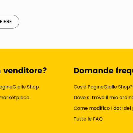
EIERE
n venditore?
Domande freq
agineGialle Shop
Cos'è PagineGialle Shop?
 marketplace
Dove si trova il mio ordin
Come modifico i dati del 
Tutte le FAQ