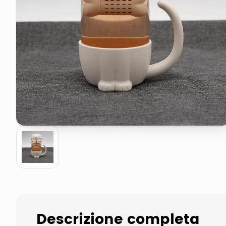
pattumiera raccolta differenzia
asciuga capelli spazzola
Descrizione completa