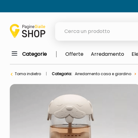
Cerca un prodotto
Categorie
Offerte
Arredamento
El
elenchi telefonici
meme
Torna indietro
Categoria:
Arredamento casa e giardino
elenco
ombrelloni
lucidatrice pavimenti
astuccio oxford
italia independent occhiali sol
airpods