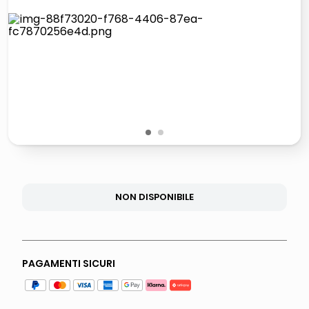
italia independent occhiali sole 0703 thin rotondo sun
lucidatrice pavimenti
pattumiera raccolta differenziata
asciuga capelli spazzola
1
2
NON DISPONIBILE
PAGAMENTI SICURI