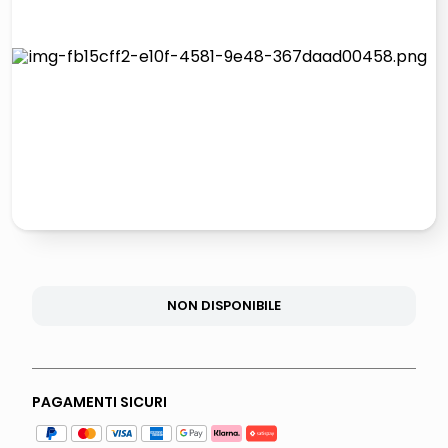
italia independent occhiali sole 0703 thin rotondo sun
lucidatrice pavimenti
pattumiera raccolta differenziata
elenco telefonico
NON DISPONIBILE
PAGAMENTI SICURI