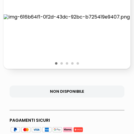
lucidatrice pavimenti
italia independent occhiali sole 0703 thin rotondo sun
pattumiera raccolta differenziata
crema funghi porcini tartufo
1
2
3
4
5
NON DISPONIBILE
PAGAMENTI SICURI