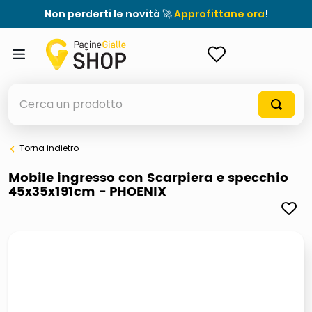
Non perderti le novità 🚀
Approfittane ora
!
ACCEDI
Cerca un prodotto
Torna indietro
elenchi telefonici
Mobile ingresso con Scarpiera e specchio
45x35x191cm - PHOENIX
orologio parete
porta tv
meme
elenco
ombrelloni