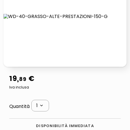
lucidatrice pavimenti
elenco telefonico
pattumiera raccolta differenziata
asciuga capelli spazzola
19
,
€
89
Iva inclusa
1
Quantità
DISPONIBILITÀ IMMEDIATA