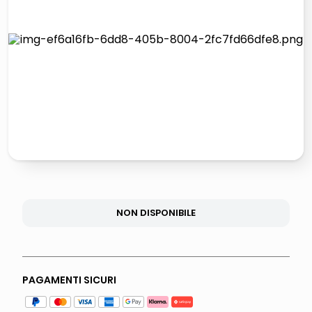
italia independent occhiali sole 0703 thin rotondo sun
lucidatrice pavimenti
pattumiera raccolta differenziata
asciuga capelli spazzola
NON DISPONIBILE
PAGAMENTI SICURI