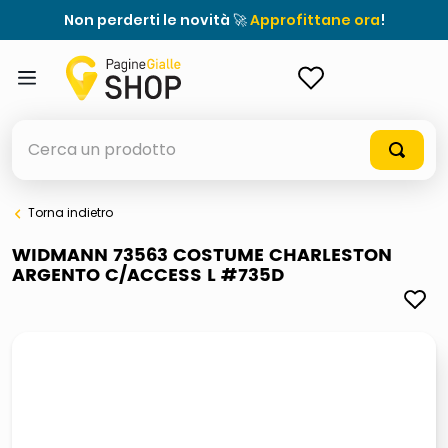
Non perderti le novità 🚀
Approfittane ora
!
ACCEDI
Cerca un prodotto
Torna indietro
elenchi telefonici
WIDMANN 73563 COSTUME CHARLESTON
ARGENTO C/ACCESS L #735D
orologio parete
meme
porta tv
elenco
ombrelloni