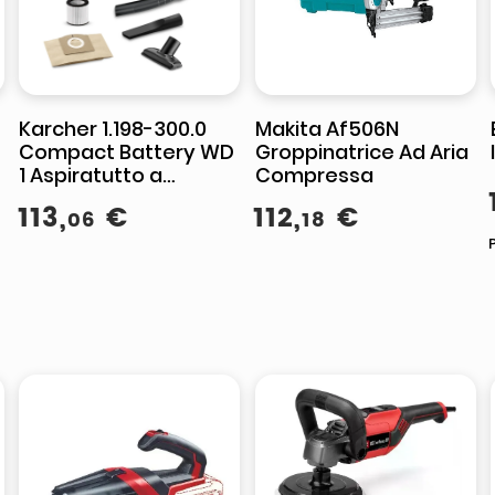
Karcher 1.198-300.0
Makita Af506N
Compact Battery WD
Groppinatrice Ad Aria
1 Aspiratutto a
Compressa
Batteria
113
,
€
112
,
€
06
18