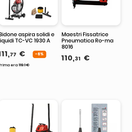
Bidone aspira solidi e
Maestri Fissatrice
liquidi TC-VC 1930 A
Pneumatica Ro-ma
8016
111
,
€
77
-6%
110
,
€
31
Prima era
119.1
€