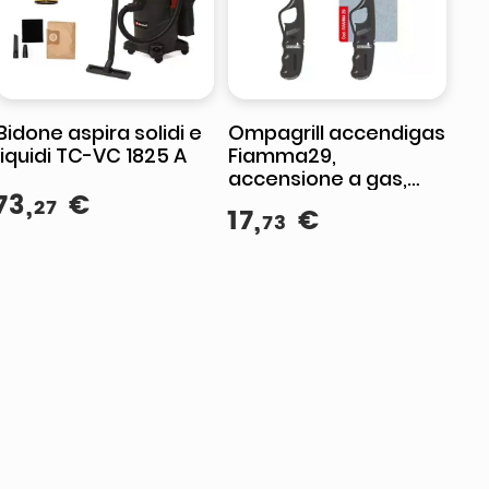
Bidone aspira solidi e
Ompagrill accendigas
liquidi TC-VC 1825 A
Fiamma29,
accensione a gas,
73
,
€
nero e argento
27
17
,
€
73