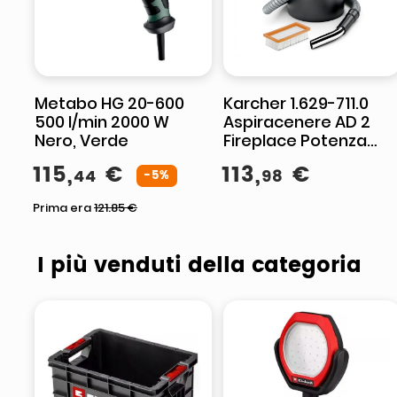
Metabo HG 20-600
Karcher 1.629-711.0
500 l/min 2000 W
Aspiracenere AD 2
Nero, Verde
Fireplace Potenza
600W Capacita' 14
115
,
€
113
,
€
44
98
-5%
Litri Nero
Prima era
121.85
€
I più venduti della categoria