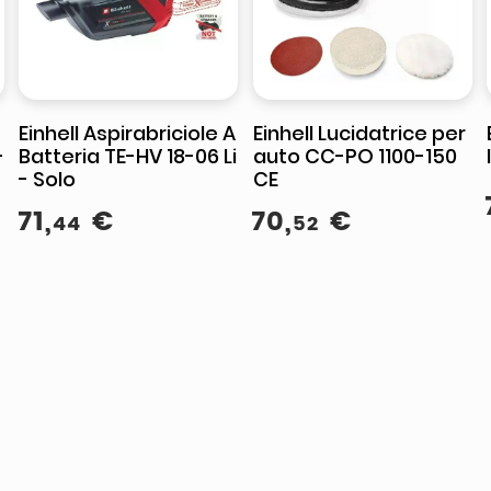
Einhell Aspirabriciole A
Einhell Lucidatrice per
-
Batteria TE-HV 18-06 Li
auto CC-PO 1100-150
- Solo
CE
71
,
€
70
,
€
44
52