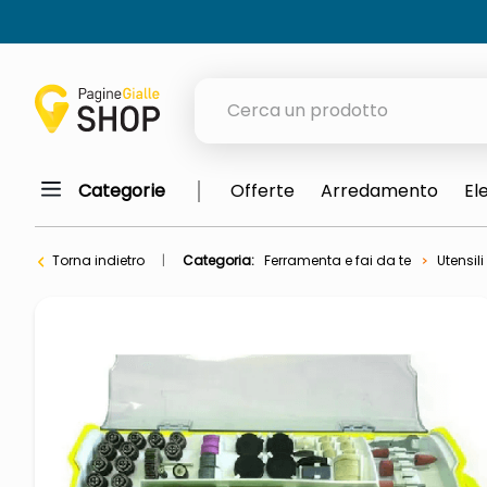
Cerca un prodotto
Categorie
Offerte
Arredamento
El
elenchi telefonici
orologio parete
Torna indietro
Categoria:
Ferramenta e fai da te
Utensili
meme
porta tv
elenco
ombrelloni
italia independent occhiali sol
lucidatrice pavimenti