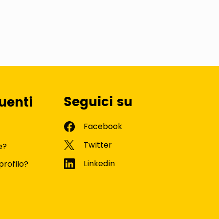
Seguici su
uenti
e?
profilo?