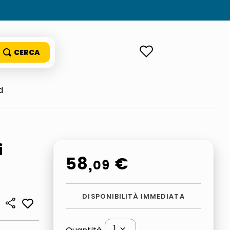
ACCEDI
d
i
58
,
€
09
DISPONIBILITÀ IMMEDIATA
1