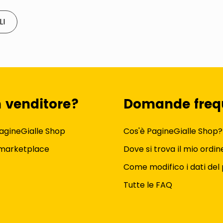
LI
n venditore?
Domande freq
agineGialle Shop
Cos'è PagineGialle Shop?
 marketplace
Dove si trova il mio ordin
Come modifico i dati del 
Tutte le FAQ