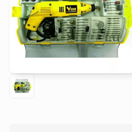
pattumiera raccolta differenzia
asciuga capelli spazzola