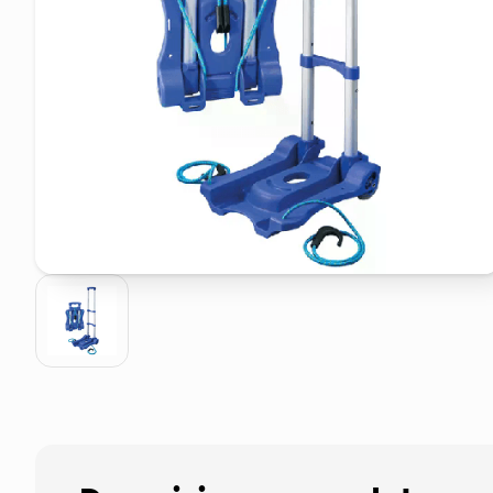
elenco telefonico
faro solare