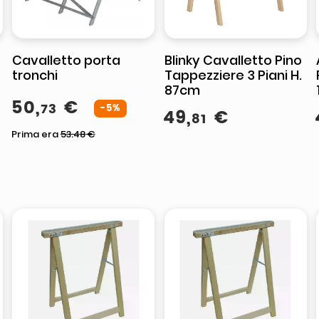
Cavalletto porta
Blinky Cavalletto Pino
tronchi
Tappezziere 3 Piani H.
87cm
50
,
€
73
-5%
49
,
€
81
Prima era
53.48
€