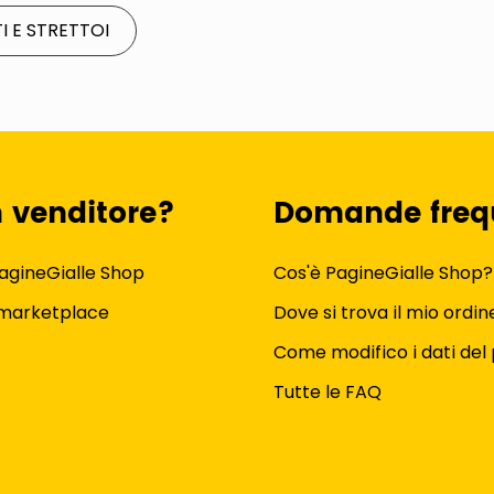
 E STRETTOI
n venditore?
Domande freq
agineGialle Shop
Cos'è PagineGialle Shop?
 marketplace
Dove si trova il mio ordin
Come modifico i dati del 
Tutte le FAQ