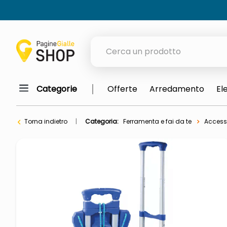
Cerca un prodotto
Categorie
Offerte
Arredamento
El
elenchi telefonici
meme
Torna indietro
Categoria:
Ferramenta e fai da te
Accesso
porta tv
elenco
ombrelloni
italia independent occhiali sol
lucidatrice pavimenti
pattumiera raccolta differenzia