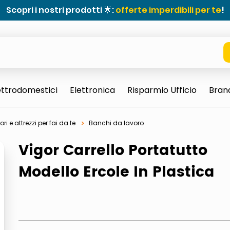
Scopri i nostri prodotti 🌟:
offerte imperdibili per te
!
ettrodomestici
Elettronica
Risparmio Ufficio
Bran
ri e attrezzi per fai da te
Banchi da lavoro
Vigor Carrello Portatutto
Modello Ercole In Plastica
e 0703 thin rotondo sun
ta