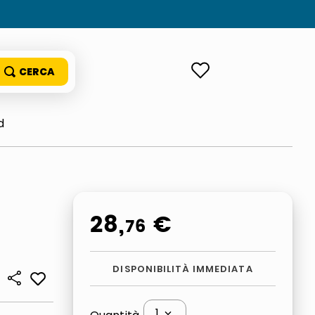
ACCEDI
d
28
,
€
76
DISPONIBILITÀ IMMEDIATA
1