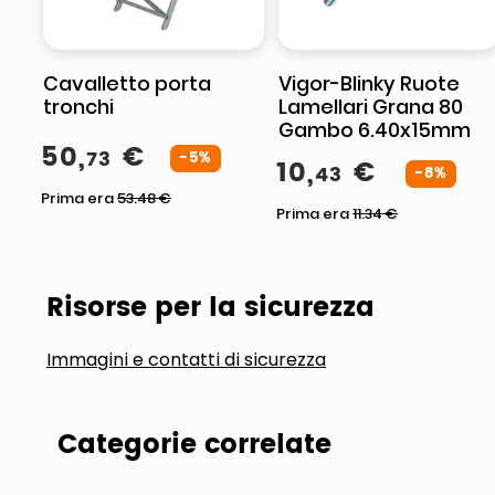
Cavalletto porta
Vigor-Blinky Ruote
tronchi
Lamellari Grana 80
Gambo 6.40x15mm
50
,
€
73
-5%
10
,
€
43
-8%
Prima era
53.48
€
Prima era
11.34
€
Risorse per la sicurezza
Immagini e contatti di sicurezza
Categorie correlate