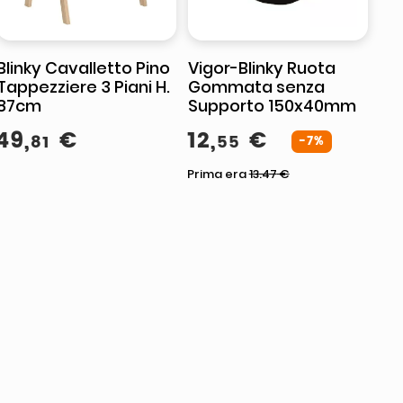
Blinky Cavalletto Pino
Vigor-Blinky Ruota
Tappezziere 3 Piani H.
Gommata senza
87cm
Supporto 150x40mm
49
,
€
12
,
€
81
55
-7%
Prima era
13.47
€