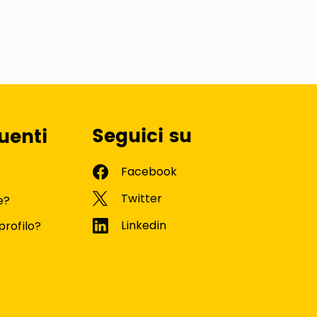
Seguici su
uenti
e?
profilo?