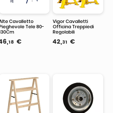
Alte Cavalletto
Vigor Cavalletti
Pieghevole Tele 80-
Officina Treppiedi
130Cm
Regolabili
46
,
€
42
,
€
18
31