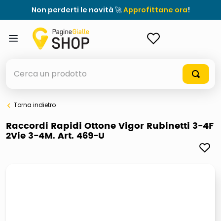
Non perderti le novità 🚀
Approfittane ora
!
ACCEDI
Cerca un prodotto
Torna indietro
elenchi telefonici
Raccordi Rapidi Ottone Vigor Rubinetti 3-4F
2Vie 3-4M. Art. 469-U
orologio parete
porta tv
meme
elenco
ombrelloni