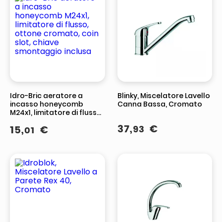
Idro-Bric aeratore a
Blinky, Miscelatore Lavello
incasso honeycomb
Canna Bassa, Cromato
M24x1, limitatore di flusso,
ottone cromato, coin
37
,
€
15
,
€
93
01
slot, chiave smontaggio
inclusa