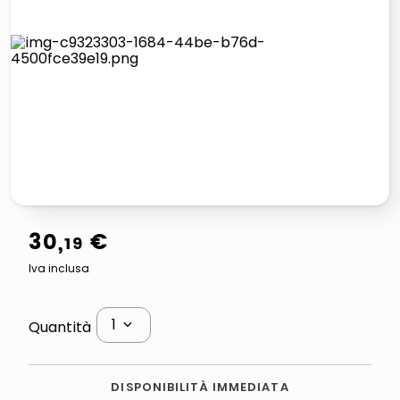
lucidatrice pavimenti
italia independent occhiali sole 0703 thin rotondo sun
pattumiera raccolta differenziata
crema funghi porcini tartufo
30
,
€
19
Iva inclusa
1
Quantità
DISPONIBILITÀ IMMEDIATA