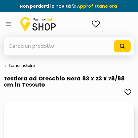
Non perderti le novità 🚀
Approfittane ora
!
ACCEDI
Cerca un prodotto
Torna indietro
elenchi telefonici
Testiera ad Orecchio Nera 83 x 23 x 78/88
cm in Tessuto
meme
elenco
ombrelloni
italia independent occhiali sole 0703 thin rotondo sun
astuccio oxford