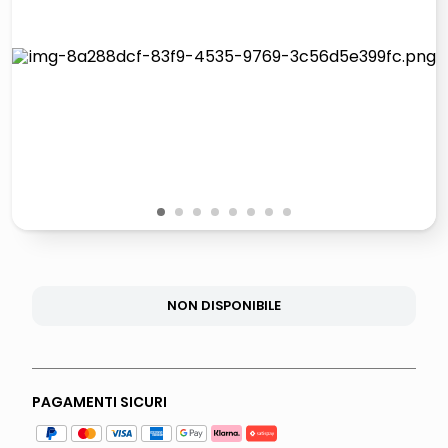
lucidatrice pavimenti
airpods
pattumiera raccolta differenziata
asciuga capelli spazzola
1
2
3
4
5
6
7
8
NON DISPONIBILE
PAGAMENTI SICURI