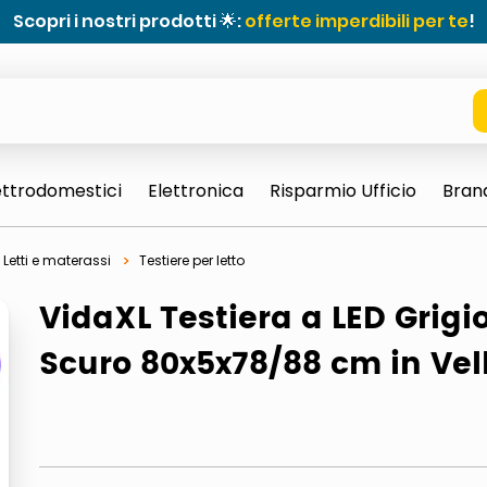
Scopri i nostri prodotti 🌟:
offerte imperdibili per te
!
ettrodomestici
Elettronica
Risparmio Ufficio
Bran
Letti e materassi
Testiere per letto
VidaXL Testiera a LED Grigi
Scuro 80x5x78/88 cm in Vel
e 0703 thin rotondo sun
ta