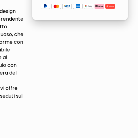
 design
rprendente
tto.
suoso, che
niforme con
ibile
 al
buio con
iera del
vi offre
seduti sul