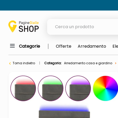
Cerca un prodotto
Categorie
Offerte
Arredamento
El
elenchi telefonici
meme
Torna indietro
Categoria:
Arredamento casa e giardino
porta tv
elenco
ombrelloni
italia independent occhiali sol
lucidatrice pavimenti
pattumiera raccolta differenzia