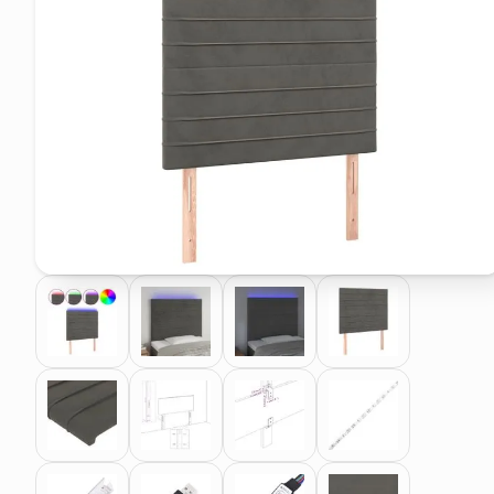
elenco telefonico
faro solare