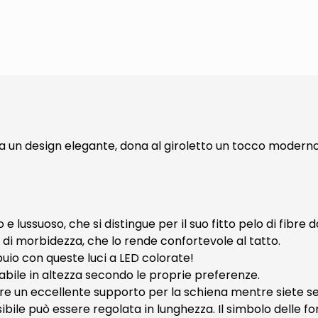
 da un design elegante, dona al giroletto un tocco mode
e lussuoso, che si distingue per il suo fitto pelo di fibre d
 di morbidezza, che lo rende confortevole al tatto.
buio con queste luci a LED colorate!
olabile in altezza secondo le proprie preferenze.
ffre un eccellente supporto per la schiena mentre siete se
ssibile può essere regolata in lunghezza. Il simbolo delle f