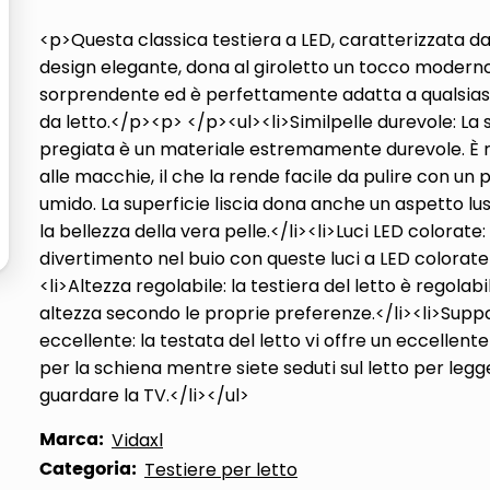
ta
<p>Questa classica testiera a LED, caratterizzata d
design elegante, dona al giroletto un tocco modern
sorprendente ed è perfettamente adatta a qualsia
da letto.</p><p> </p><ul><li>Similpelle durevole: La 
pregiata è un materiale estremamente durevole. È 
alle macchie, il che la rende facile da pulire con un
umido. La superficie liscia dona anche un aspetto lu
la bellezza della vera pelle.</li><li>Luci LED colorate:
divertimento nel buio con queste luci a LED colorate!
<li>Altezza regolabile: la testiera del letto è regolabi
altezza secondo le proprie preferenze.</li><li>Supp
eccellente: la testata del letto vi offre un eccellent
per la schiena mentre siete seduti sul letto per legg
guardare la TV.</li></ul>
Marca:
Vidaxl
Categoria:
Testiere per letto