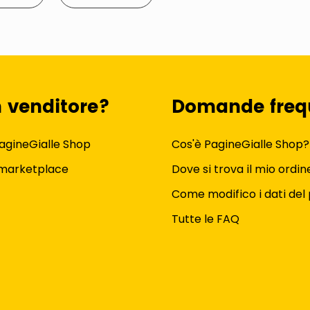
n venditore?
Domande freq
agineGialle Shop
Cos'è PagineGialle Shop?
 marketplace
Dove si trova il mio ordin
Come modifico i dati del 
Tutte le FAQ