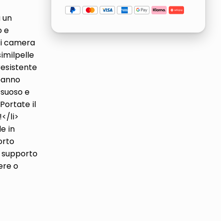
a un
o e
si camera
similpelle
resistente
 panno
ssuoso e
 Portate il
</li>
le in
orto
e supporto
ere o