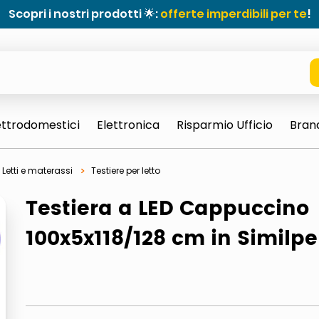
Scopri i nostri prodotti 🌟:
offerte imperdibili per te
!
ettrodomestici
Elettronica
Risparmio Ufficio
Bran
Letti e materassi
Testiere per letto
Testiera a LED Cappuccino
100x5x118/128 cm in Similpe
e 0703 thin rotondo sun