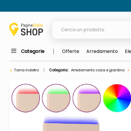
Cerca un prodotto
Categorie
Offerte
Arredamento
El
elenchi telefonici
meme
Torna indietro
Categoria:
Arredamento casa e giardino
porta tv
elenco
ombrelloni
italia independent occhiali sol
lucidatrice pavimenti
elenco telefonico