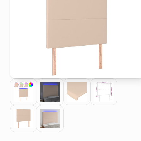
pattumiera raccolta differenzia
asciuga capelli spazzola