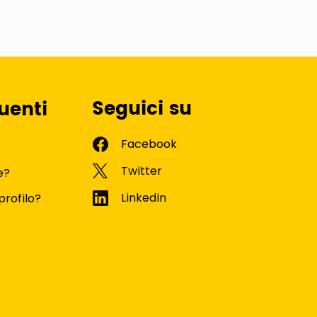
Seguici su
uenti
e?
profilo?