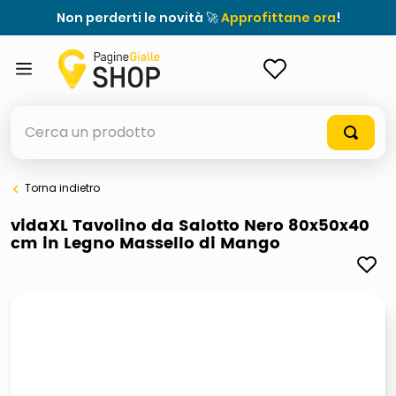
Non perderti le novità 🚀
Approfittane ora
!
ACCEDI
Cerca un prodotto
Torna indietro
elenchi telefonici
vidaXL Tavolino da Salotto Nero 80x50x40
cm in Legno Massello di Mango
meme
elenco
ombrelloni
lucidatrice pavimenti
astuccio oxford