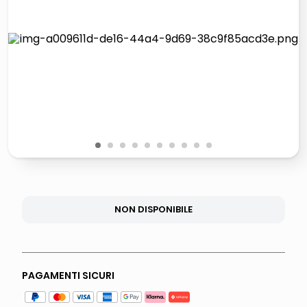
italia independent occhiali sole 0703 thin rotondo sun
airpods
pattumiera raccolta differenziata
asciuga capelli spazzola
1
2
3
4
5
6
7
8
9
10
NON DISPONIBILE
PAGAMENTI SICURI