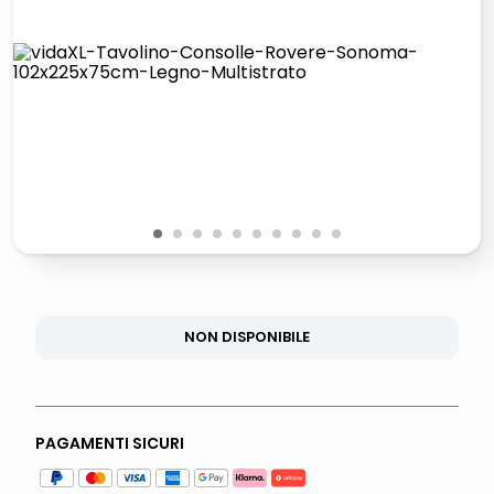
lucidatrice pavimenti
elenco telefonico
pattumiera raccolta differenziata
asciuga capelli spazzola
1
2
3
4
5
6
7
8
9
10
NON DISPONIBILE
PAGAMENTI SICURI