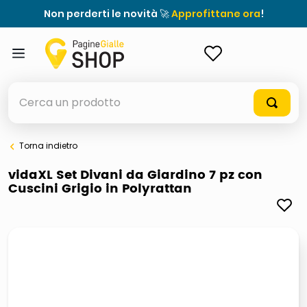
Non perderti le novità 🚀
Approfittane ora
!
ACCEDI
Cerca un prodotto
Torna indietro
elenchi telefonici
vidaXL Set Divani da Giardino 7 pz con
Cuscini Grigio in Polyrattan
meme
porta tv
elenco
ombrelloni
italia independent occhiali sole 0703 thin rotondo sun