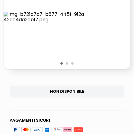
lucidatrice pavimenti
pattumiera raccolta differenziata
elenco telefonico
faro solare
1
2
3
NON DISPONIBILE
PAGAMENTI SICURI