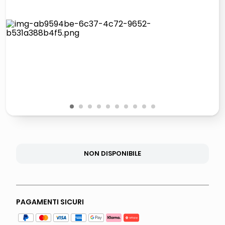
elenco
lucidatrice pavimenti
italia independent occhiali sole 0703 thin rotondo sun
pattumiera raccolta differenziata
1
2
3
4
5
6
7
8
9
10
NON DISPONIBILE
PAGAMENTI SICURI