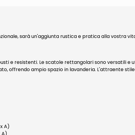
unzionale, sarà un'aggiunta rustica e pratica alla vostra vi
busti e resistenti. Le scatole rettangolari sono versatili e 
o, offrendo ampio spazio in lavanderia. L'attraente stile
 x A)
x A)