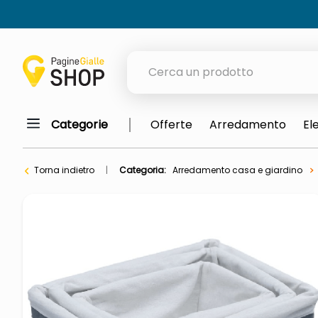
Cerca un prodotto
Categorie
Offerte
Arredamento
El
elenchi telefonici
meme
Torna indietro
Categoria:
Arredamento casa e giardino
elenco
ombrelloni
lucidatrice pavimenti
astuccio oxford
italia independent occhiali sol
airpods