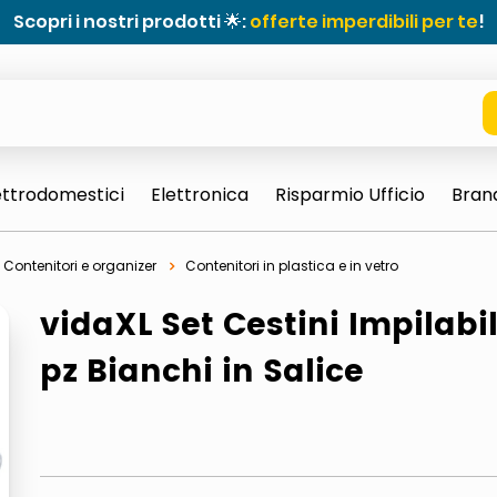
Scopri i nostri prodotti 🌟:
offerte imperdibili per te
!
ettrodomestici
Elettronica
Risparmio Ufficio
Bran
Contenitori e organizer
Contenitori in plastica e in vetro
vidaXL Set Cestini Impilabil
pz Bianchi in Salice
e 0703 thin rotondo sun