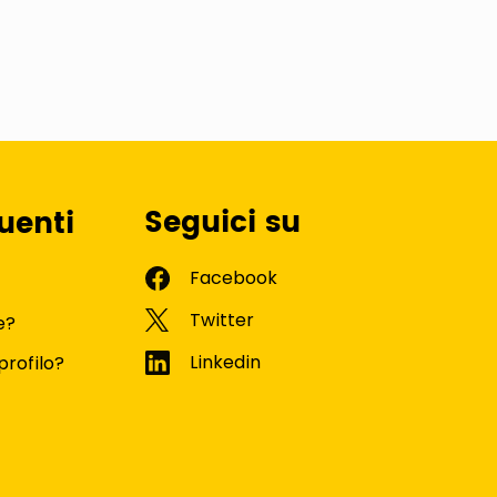
Seguici su
uenti
e?
profilo?