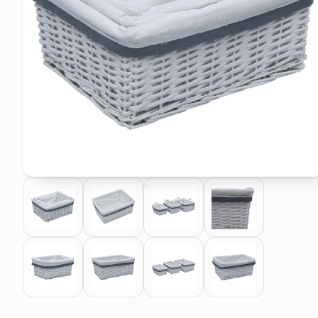
pattumiera raccolta differenzia
asciuga capelli spazzola