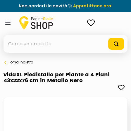
Non perderti le novità 🚀
Approfittane ora
!
ACCEDI
Cerca un prodotto
Torna indietro
elenchi telefonici
vidaXL Piedistallo per Piante a 4 Piani
43x22x76 cm in Metallo Nero
orologio parete
porta tv
meme
elenco
ombrelloni