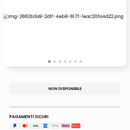
lucidatrice pavimenti
italia independent occhiali sole 0703 thin rotondo sun
pattumiera raccolta differenziata
elenco telefonico
1
2
3
4
5
6
7
NON DISPONIBILE
PAGAMENTI SICURI