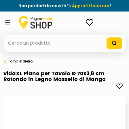
Non perderti le novità 🚀
Approfittane ora
!
ACCEDI
Cerca un prodotto
Torna indietro
elenchi telefonici
vidaXL Piano per Tavolo Ø 70x3,8 cm
Rotondo in Legno Massello di Mango
orologio parete
porta tv
meme
ddr5 ram 6000 16 x 2
ombrelloni