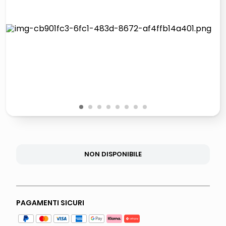
elenco
lucidatrice pavimenti
italia independent occhiali sole 0703 thin rotondo sun
pattumiera raccolta differenziata
1
2
3
4
5
6
7
8
NON DISPONIBILE
PAGAMENTI SICURI