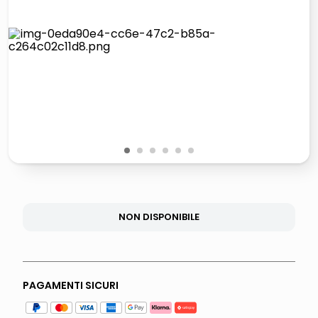
lucidatrice pavimenti
italia independent occhiali sole 0703 thin rotondo sun
pattumiera raccolta differenziata
elenco telefonico
1
2
3
4
5
6
NON DISPONIBILE
PAGAMENTI SICURI