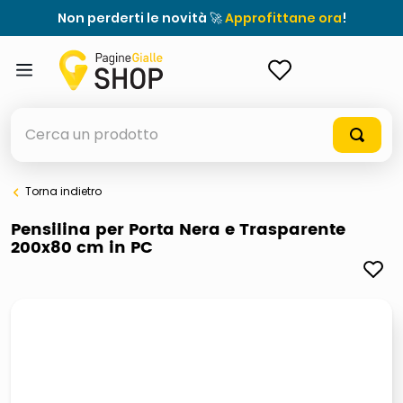
Non perderti le novità 🚀
Approfittane ora
!
ACCEDI
Cerca un prodotto
Torna indietro
elenchi telefonici
Pensilina per Porta Nera e Trasparente
200x80 cm in PC
orologio parete
porta tv
meme
elenco
ombrelloni