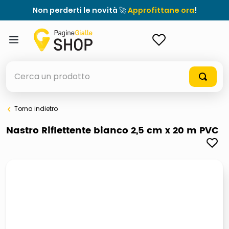
Non perderti le novità 🚀
Approfittane ora
!
ACCEDI
Cerca un prodotto
Torna indietro
elenchi telefonici
Nastro Riflettente bianco 2,5 cm x 20 m PVC
meme
elenco
ombrelloni
lucidatrice pavimenti
astuccio oxford