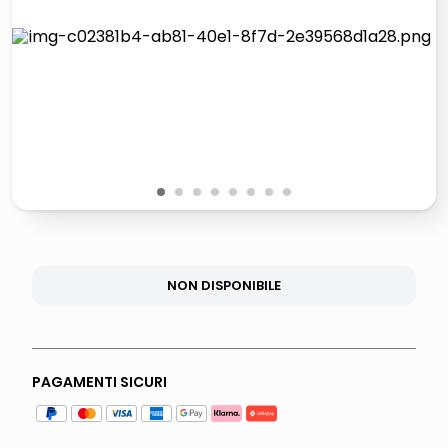
italia independent occhiali sole 0703 thin rotondo sun
airpods
pattumiera raccolta differenziata
asciuga capelli spazzola
1
2
3
4
5
6
7
8
NON DISPONIBILE
PAGAMENTI SICURI