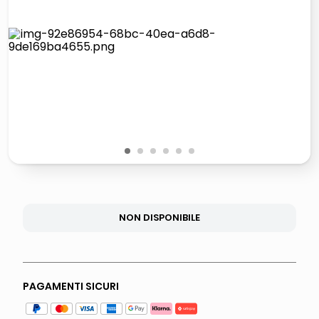
italia independent occhiali sole 0703 thin rotondo sun
lucidatrice pavimenti
pattumiera raccolta differenziata
asciuga capelli spazzola
1
2
3
4
5
6
NON DISPONIBILE
PAGAMENTI SICURI