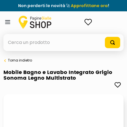
Non perderti le novità 🚀
Approfittane ora
!
ACCEDI
Cerca un prodotto
Torna indietro
elenchi telefonici
Mobile Bagno e Lavabo Integrato Grigio
Sonoma Legno Multistrato
orologio parete
meme
porta tv
elenco
ombrelloni