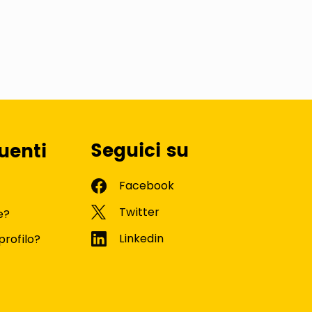
Seguici su
uenti
e?
profilo?