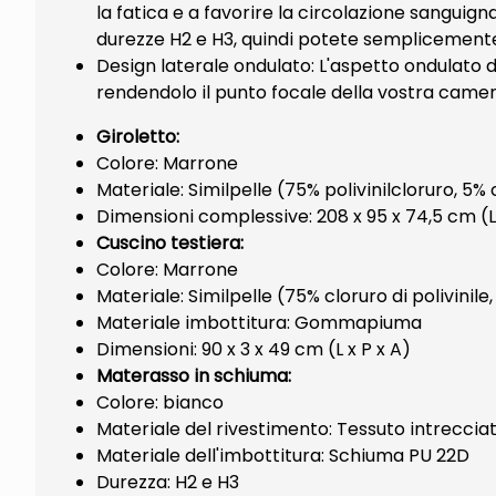
la fatica e a favorire la circolazione sanguign
durezze H2 e H3, quindi potete semplicemente g
Design laterale ondulato: L'aspetto ondulato 
rendendolo il punto focale della vostra camer
Giroletto:
Colore: Marrone
Materiale: Similpelle (75% polivinilcloruro, 5
Dimensioni complessive: 208 x 95 x 74,5 cm (L 
Cuscino testiera:
Colore: Marrone
Materiale: Similpelle (75% cloruro di polivinil
Materiale imbottitura: Gommapiuma
Dimensioni: 90 x 3 x 49 cm (L x P x A)
Materasso in schiuma:
Colore: bianco
Materiale del rivestimento: Tessuto intreccia
Materiale dell'imbottitura: Schiuma PU 22D
Durezza: H2 e H3