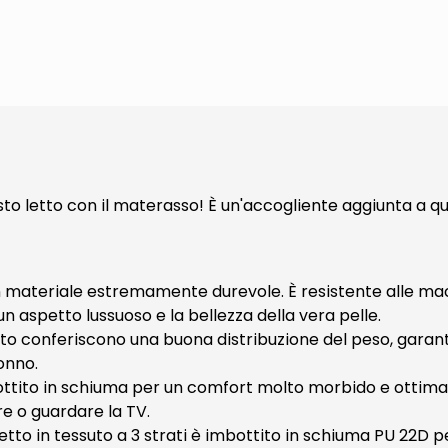
o letto con il materasso! È un'accogliente aggiunta a qu
un materiale estremamente durevole. È resistente alle macc
n aspetto lussuoso e la bellezza della vera pelle.
 conferiscono una buona distribuzione del peso, garant
onno.
ottito in schiuma per un comfort molto morbido e ottimal
re o guardare la TV.
o in tessuto a 3 strati è imbottito in schiuma PU 22D per