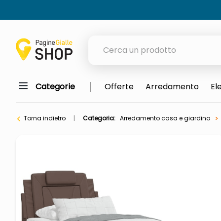
Cerca un prodotto
Categorie
Offerte
Arredamento
El
elenchi telefonici
orologio parete
Torna indietro
Categoria:
Arredamento casa e giardino
meme
porta tv
elenco
ombrelloni
italia independent occhiali sol
lucidatrice pavimenti