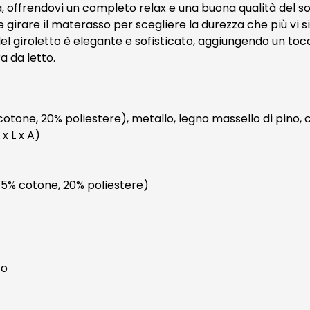
a, offrendovi un completo relax e una buona qualità del son
irare il materasso per scegliere la durezza che più vi si
del giroletto è elegante e sofisticato, aggiungendo un t
a da letto.
% cotone, 20% poliestere), metallo, legno massello di pino
x L x A)
e, 5% cotone, 20% poliestere)
to