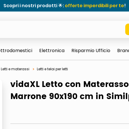
Scopri i nostri prodotti 🌟:
offerte imperdibili per te
!
ettrodomestici
Elettronica
Risparmio Ufficio
Bran
Letti e materassi
Letti e telai per letti
vidaXL Letto con Materasso
Marrone 90x190 cm in Simil
e 0703 thin rotondo sun