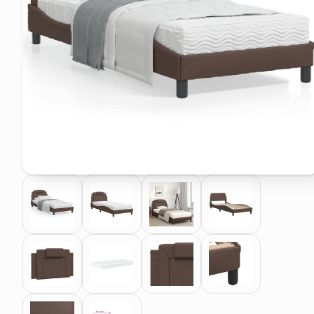
pattumiera raccolta differenzia
asciuga capelli spazzola