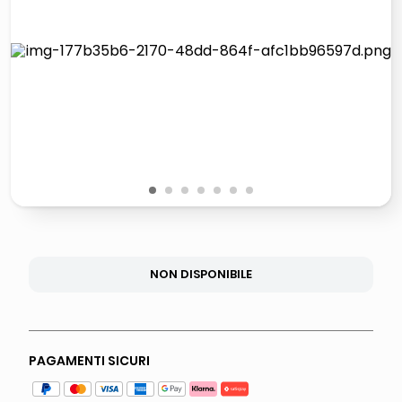
lucidatrice pavimenti
italia independent occhiali sole 0703 thin rotondo sun
pattumiera raccolta differenziata
elenco telefonico
1
2
3
4
5
6
7
NON DISPONIBILE
PAGAMENTI SICURI