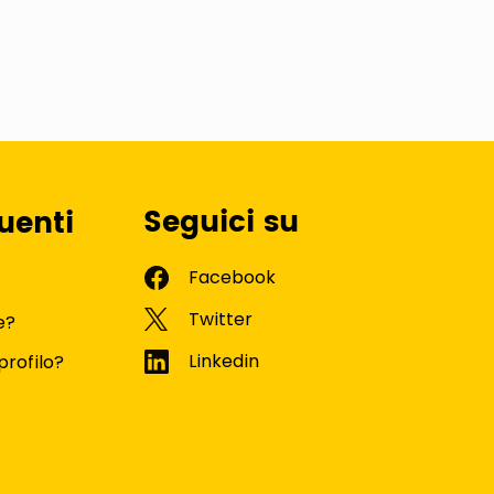
Seguici su
uenti
e?
profilo?