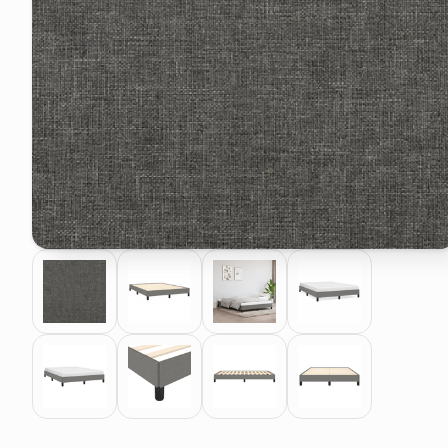
pattumiera raccolta differenzia
asciuga capelli spazzola