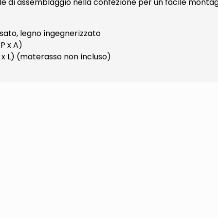
e di assemblaggio nella confezione per un facile montag
sato, legno ingegnerizzato
P x A)
 x L) (materasso non incluso)