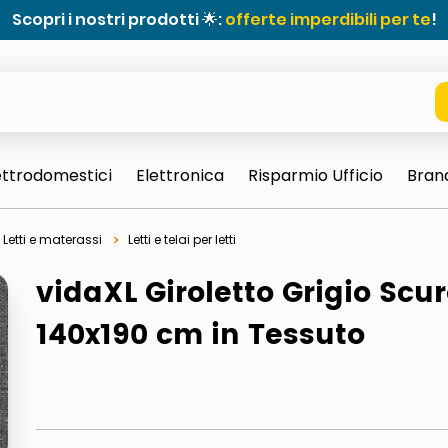
Scopri i nostri prodotti 🌟:
offerte imperdibili per te
!
ettrodomestici
Elettronica
Risparmio Ufficio
Bran
Letti e materassi
Letti e telai per letti
vidaXL Giroletto Grigio Scu
140x190 cm in Tessuto
e 0703 thin rotondo sun