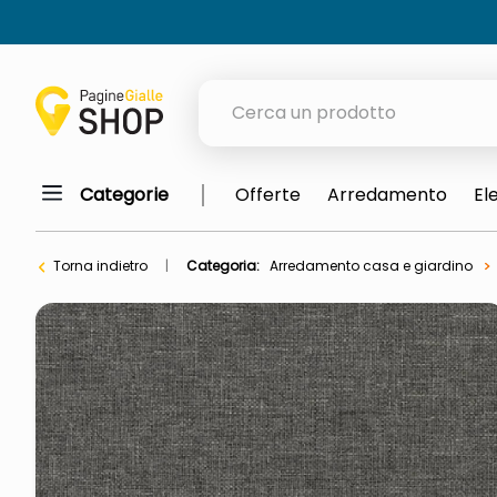
Cerca un prodotto
Categorie
Offerte
Arredamento
El
elenchi telefonici
meme
Torna indietro
Categoria:
Arredamento casa e giardino
elenco
ombrelloni
lucidatrice pavimenti
astuccio oxford
italia independent occhiali sol
airpods