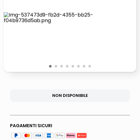
lucidatrice pavimenti
italia independent occhiali sole 0703 thin rotondo sun
pattumiera raccolta differenziata
crema funghi porcini tartufo
1
2
3
4
5
6
7
8
NON DISPONIBILE
PAGAMENTI SICURI