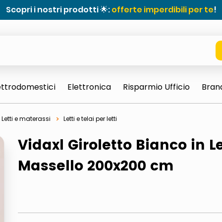
Scopri i nostri prodotti 🌟:
offerte imperdibili per te
!
ettrodomestici
Elettronica
Risparmio Ufficio
Bran
Letti e materassi
Letti e telai per letti
Vidaxl Giroletto Bianco in 
Massello 200x200 cm
e 0703 thin rotondo sun
ta