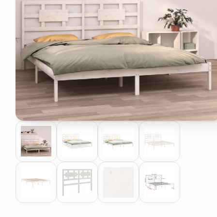
elenco telefonico
faro solare