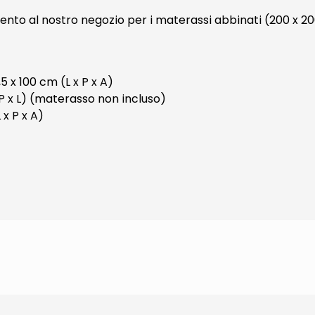
mento al nostro negozio per i materassi abbinati (200 x 2
 x 100 cm (L x P x A)
 x L) (materasso non incluso)
 x P x A)