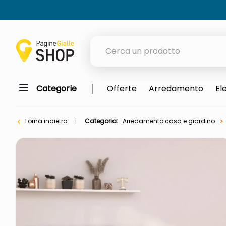
Cerca un prodotto
Categorie
Offerte
Arredamento
El
elenchi telefonici
meme
Torna indietro
Categoria:
Arredamento casa e giardino
porta tv
elenco
ombrelloni
italia independent occhiali sol
lucidatrice pavimenti
pattumiera raccolta differenzia