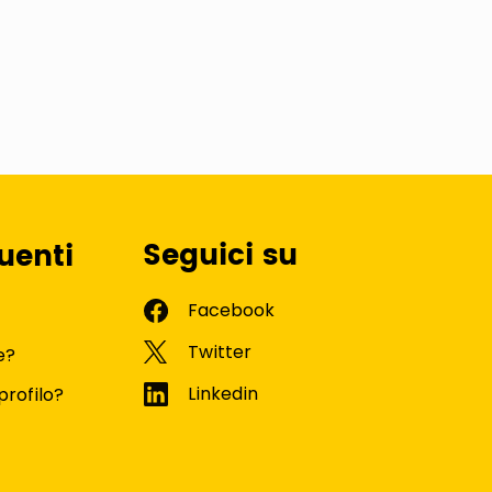
Seguici su
uenti
e?
profilo?