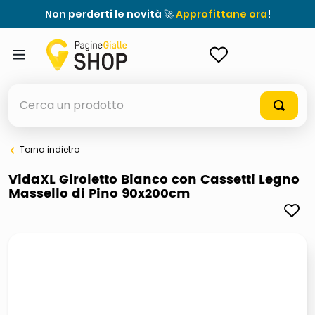
Non perderti le novità 🚀
Approfittane ora
!
ACCEDI
Cerca un prodotto
Torna indietro
elenchi telefonici
VidaXL Giroletto Bianco con Cassetti Legno
Massello di Pino 90x200cm
orologio parete
meme
porta tv
elenco
ombrelloni