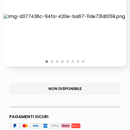
italia independent occhiali sole 0703 thin rotondo sun
lucidatrice pavimenti
pattumiera raccolta differenziata
asciuga capelli spazzola
1
2
3
4
5
6
7
8
NON DISPONIBILE
PAGAMENTI SICURI