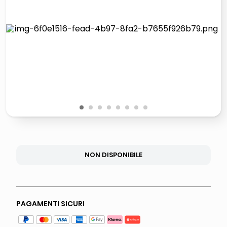
lucidatrice pavimenti
italia independent occhiali sole 0703 thin rotondo sun
pattumiera raccolta differenziata
elenco telefonico
1
2
3
4
5
6
7
8
NON DISPONIBILE
PAGAMENTI SICURI