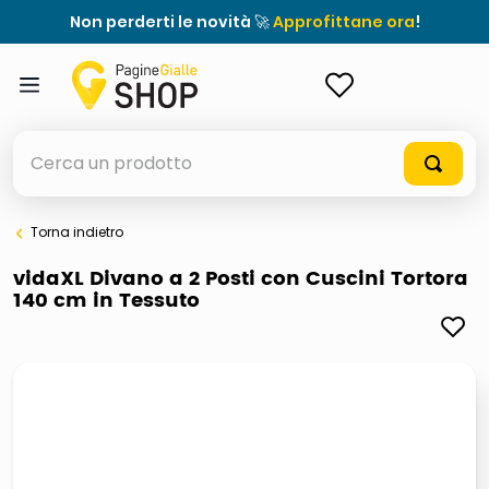
Non perderti le novità 🚀
Approfittane ora
!
ACCEDI
Cerca un prodotto
Torna indietro
elenchi telefonici
vidaXL Divano a 2 Posti con Cuscini Tortora
140 cm in Tessuto
orologio parete
meme
porta tv
elenco
ombrelloni