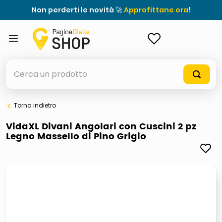
Non perderti le novità 🚀
Approfittane ora
!
ACCEDI
Cerca un prodotto
Torna indietro
elenchi telefonici
VidaXL Divani Angolari con Cuscini 2 pz
Legno Massello di Pino Grigio
meme
elenco
ombrelloni
lucidatrice pavimenti
astuccio oxford