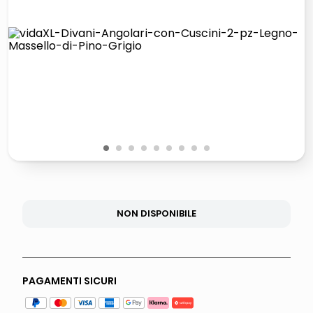
italia independent occhiali sole 0703 thin rotondo sun
pattumiera raccolta differenziata
airpods
asciuga capelli spazzola
1
2
3
4
5
6
7
8
9
NON DISPONIBILE
PAGAMENTI SICURI