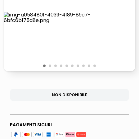
lucidatrice pavimenti
pattumiera raccolta differenziata
elenco telefonico
faro solare
1
2
3
4
5
6
7
8
9
10
NON DISPONIBILE
PAGAMENTI SICURI