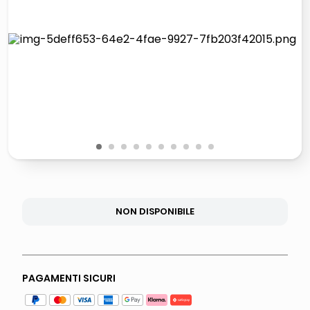
lucidatrice pavimenti
italia independent occhiali sole 0703 thin rotondo sun
pattumiera raccolta differenziata
crema funghi porcini tartufo
1
2
3
4
5
6
7
8
9
10
NON DISPONIBILE
PAGAMENTI SICURI