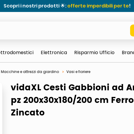
Scopri i nostri prodotti 🌟:
offerte imperdibili per te
!
ettrodomestici
Elettronica
Risparmio Ufficio
Bran
Macchine e attrezzi da giardino
Vasi e fioriere
vidaXL Cesti Gabbioni ad A
pz 200x30x180/200 cm Ferro
Zincato
e 0703 thin rotondo sun