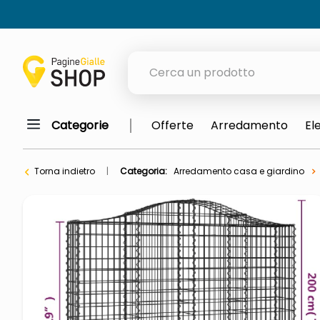
Cerca un prodotto
Categorie
Offerte
Arredamento
El
elenchi telefonici
orologio parete
Torna indietro
Categoria:
Arredamento casa e giardino
meme
porta tv
elenco
ombrelloni
lucidatrice pavimenti
italia independent occhiali sol