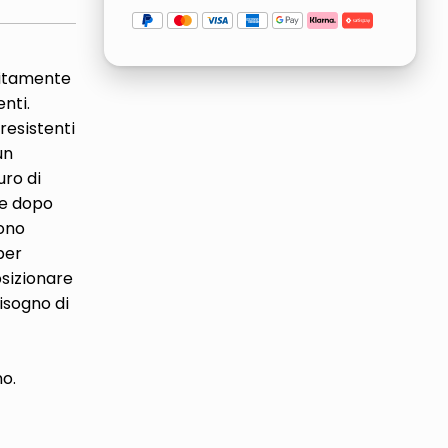
sitamente
nti.
 resistenti
un
uro di
ne dopo
sono
per
osizionare
isogno di
o.