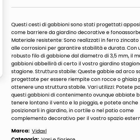
ta
Questi cesti di gabbioni sono stati progettati appo
come barriere da giardino decorative e fonoassorbe
Materiale resistente: Sono realizzati in ferro zincato
alle corrosioni per garantire stabilità e durata. Con 
robusto filo di gabbione dal diametro di 3,5 mm, il m
gabbioni abbellirà di certo il vostro giardino stagio
stagione. Struttura stabile: Queste gabbie ad arco 
progettate per essere riempite con rocce o ghiaia 
ottenere una struttura stabile. Vari utilizzi: Potete p
questi gabbioni di contenimento ovunque abbiate b
tenere lontano il vento e la pioggia, e potete anche
posizionarli in giardino, in cortile o nel patio come
complemento decorativo per il vostro spazio estern
Marca:
Vidaxl
Categoria:
Vasi e fioriere