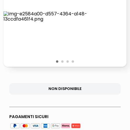
italia independent occhiali sole 0703 thin rotondo sun
lucidatrice pavimenti
pattumiera raccolta differenziata
asciuga capelli spazzola
1
2
3
4
NON DISPONIBILE
PAGAMENTI SICURI