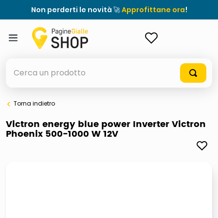
Non perderti le novità 🚀
Approfittane ora
!
ACCEDI
Cerca un prodotto
Torna indietro
elenchi telefonici
Victron energy blue power Inverter Victron
Phoenix 500-1000 W 12V
orologio parete
meme
porta tv
elenco
ombrelloni