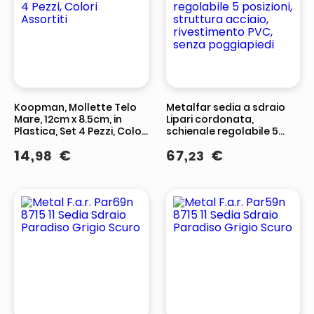
Koopman, Mollette Telo
Metalfar sedia a sdraio
Mare, 12cm x 8.5cm, in
Lipari cordonata,
Plastica, Set 4 Pezzi, Colori
schienale regolabile 5
Assortiti
posizioni, struttura
14
,
€
67
,
€
98
23
acciaio, rivestimento PVC,
senza poggiapiedi