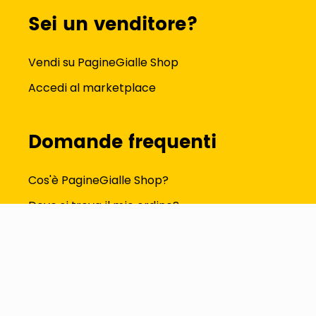
Sei un venditore?
Vendi su PagineGialle Shop
Accedi al marketplace
Domande frequenti
Cos'è PagineGialle Shop?
Dove si trova il mio ordine?
Come modifico i dati del profilo?
Tutte le FAQ
Seguici su