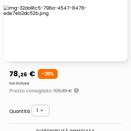
lucidatrice pavimenti
italia independent occhiali sole 0703 thin rotondo sun
pattumiera raccolta differenziata
elenco telefonico
78
,
€
26
-
26
%
Iva inclusa
Prezzo consigliato
:
105,99 €
1
Quantità
DISPONIBILITÀ IMMEDIATA