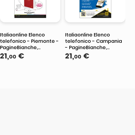
Italiaonline Elenco
Italiaonline Elenco
telefonico - Piemonte -
telefonico - Campania
PagineBianche,
- PagineBianche,
PagineGialle e
21
,
€
PagineGialle e
21
,
€
00
00
TuttoCittà
TuttoCittà