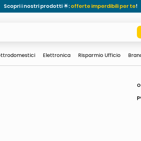
Scopri i nostri prodotti 🌟:
offerte imperdibili per te
!
ettrodomestici
Elettronica
Risparmio Ufficio
Bran
e 0703 thin rotondo sun