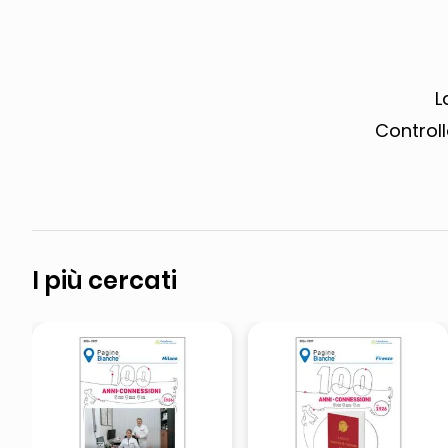
pattumiera raccolta differenzia
elenco telefonico
L
Controll
I più cercati