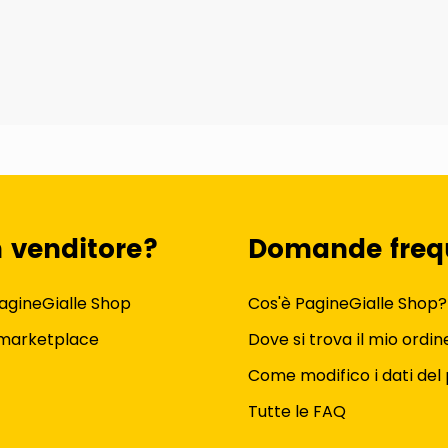
n venditore?
Domande freq
agineGialle Shop
Cos'è PagineGialle Shop?
 marketplace
Dove si trova il mio ordin
Come modifico i dati del 
Tutte le FAQ