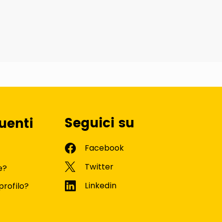
Seguici su
uenti
e?
profilo?