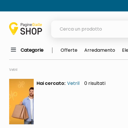
Cerca un prodotto
Categorie
Offerte
Arredamento
El
elenchi telefonici
orologio parete
Vetril
porta tv
Hai cercato:
Vetril
0
meme
elenco
ombrelloni
lucidatrice pavimenti
italia independent occhiali sol