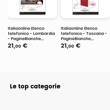
Italiaonline Elenco
Italiaonline Elenco
telefonico - Lombardia
telefonico - Toscana -
- PagineBianche,
PagineBianche,
PagineGialle e
21
,
€
PagineGialle e
21
,
€
00
00
TuttoCittà
TuttoCittà
Le top categorie