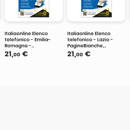
Italiaonline Elenco
Italiaonline Elenco
telefonico - Emilia-
telefonico - Lazio -
Romagna -
PagineBianche,
PagineBianche,
21
,
€
PagineGialle e
21
,
€
00
00
PagineGialle e
TuttoCittà
TuttoCittà