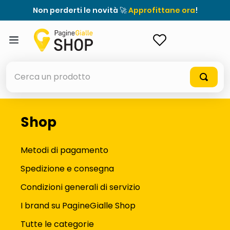
Non perderti le novità 🚀
Approfittane ora
!
ACCEDI
Cerca un prodotto
Shop
elenchi telefonici
meme
Metodi di pagamento
porta tv
Spedizione e consegna
elenco
Condizioni generali di servizio
ombrelloni
I brand su PagineGialle Shop
italia independent occhiali sole 0703 thin rotondo sun
Tutte le categorie