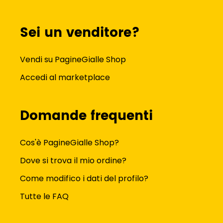
lucidatrice pavimenti
elenco telefonico
Sei un venditore?
pattumiera raccolta differenziata
asciuga capelli spazzola
Vendi su PagineGialle Shop
Accedi al marketplace
Domande frequenti
Cos'è PagineGialle Shop?
Dove si trova il mio ordine?
Come modifico i dati del profilo?
Tutte le FAQ