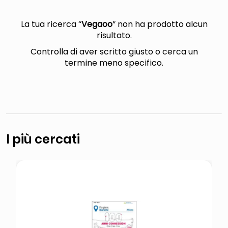
lucidatrice pavimenti
pattumiera raccolta differenziata
La tua ricerca “
Vegaoo
” non ha prodotto alcun
risultato.
elenco telefonico
Controlla di aver scritto giusto o cerca un
faro solare
termine meno specifico.
I più cercati