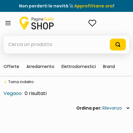
Non perderti le novità 🚀
Approfittane ora
!
ACCEDI
Cerca un prodotto
Offerte
Arredamento
Elettrodomestici
Brand
elenchi telefonici
Torna indietro
meme
Vegaoo
0
porta tv
elenco
Rilevanza
ombrelloni
italia independent occhiali sole 0703 thin rotondo sun